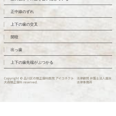
正中線のずれ
上下の歯の交叉
開咬
出っ歯
上下の歯先端がぶつかる
Copyright ©
品川区の矯正歯科医院 アイコネクト
法律顧問 弁護士法人越水
大森矯正歯科
reserved.
法律事務所